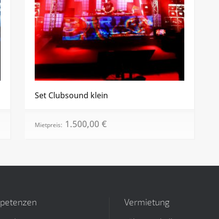
Set Clubsound klein
1.500,00
€
Mietpreis:
petenzen
Vermietung