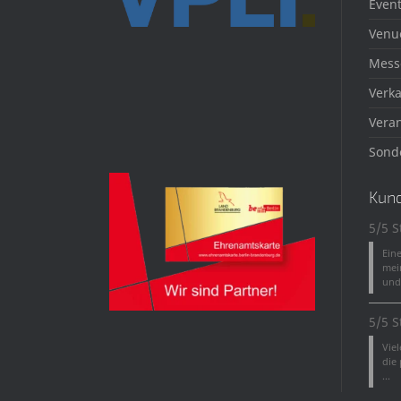
Event
Venu
Mess
Verka
Veran
Sond
Kun
5/5 S
Ein
mei
und 
5/5 S
Vie
die
...