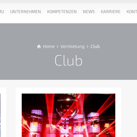
MU
UNTERNEHMEN
KOMPETENZEN
NEWS
KARRIERE
KONT
Home
Vermietung
Club
Club