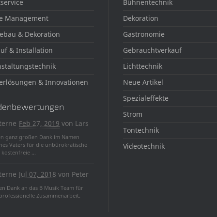
service
Bühnentechnik
e Management
Dekoration
ebau & Dekoration
Gastronomie
uf & Installation
Gebrauchtverkauf
staltungstechnik
Lichttechnik
erlösungen & Innovationen
Neue Artikel
Spezialeffekte
denbewertungen
Strom
terne
Feb 27, 2019
von
Lars
Tontechnik
en ganz großen Dank im Namen
nes Vaters für die unbürokratische
Videotechnik
kostenfreie ...
terne
Jul 07, 2018
von
Peter
len Dank an das B Musik Team für
 professionelle Zusammenarbeit.