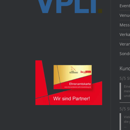
Event
Venu
Mess
Verka
Veran
Sond
Kun
5/5 S
Ein
mei
und 
5/5 S
Vie
die
...