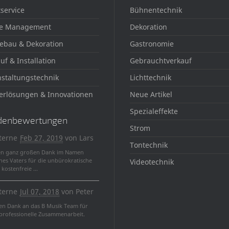
auf
auf
service
Bühnentechnik
der
der
Produktsei
Produktseite
e Management
Dekoration
gewählt
gewählt
ebau & Dekoration
Gastronomie
werden
werden
uf & Installation
Gebrauchtverkauf
staltungstechnik
Lichttechnik
erlösungen & Innovationen
Neue Artikel
Spezialeffekte
denbewertungen
Strom
terne
Feb 27, 2019
von
Lars
Tontechnik
en ganz großen Dank im Namen
nes Vaters für die unbürokratische
Videotechnik
kostenfreie ...
terne
Jul 07, 2018
von
Peter
len Dank an das B Musik Team für
 professionelle Zusammenarbeit.