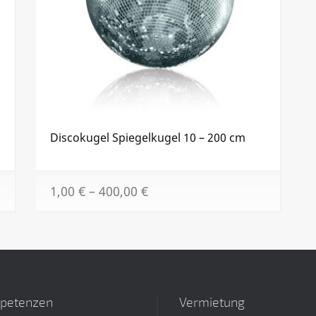
Discokugel Spiegelkugel 10 – 200 cm
Dieses
Dieses
1,00
€
–
400,00
€
Produkt
Produkt
weist
weist
mehrere
mehrere
Varianten
Varianten
auf.
auf.
Die
Die
Optionen
Optionen
petenzen
Vermietung
können
können