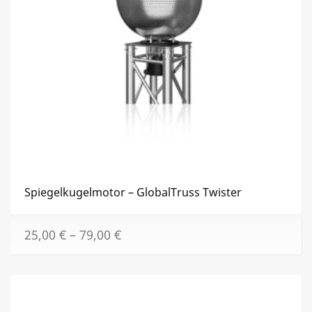
Spiegelkugelmotor – GlobalTruss Twister
Dies
25,00
€
–
79,00
€
Prod
weist
mehr
Vari
auf.