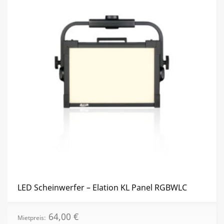
Die
Opti
könn
auf
der
Produ
gewä
werd
LED Scheinwerfer – Elation KL Panel RGBWLC
64,00
€
Mietpreis: