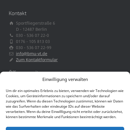
Kontakt
Sportfliegerstraße 6
D - 12487 Berlin
030 - 536 07 22-0
0176 - 105 813 03
030 - 536 07 22-99
info@bmu-vt.de
Zum Kontaktformular
Öffnungszeiten
Einwilligung verwalten
Mo. – Fr. 9:00 – 17:00 Uhr
Sa: nach Vereinbarung
Um dir ein optimales Erlebnis zu bieten, verwenden wir Technologien wie
Cookies, um Geräteinformationen zu speichern und/oder darauf
zuzugreifen. Wenn du diesen Technologien zustimmst, können wir Daten
wie das Surfverhalten oder eindeutige IDs auf dieser Website
verarbeiten. Wenn du deine Einwillligung nicht erteilst oder zurückziehst,
können bestimmte Merkmale und Funktionen beeinträchtigt werden.
Copyright © BMU Veranstaltungstechnik