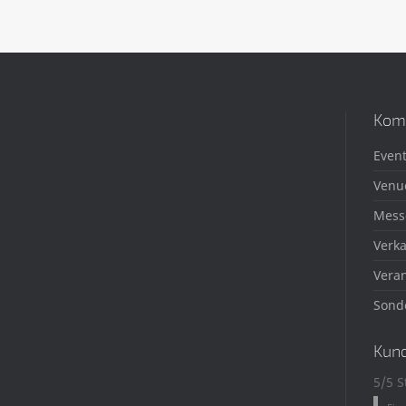
Kom
Event
Venu
Mess
Verka
Veran
Sond
Kun
5/5 S