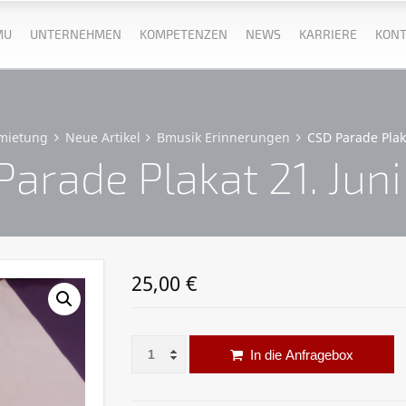
MU
UNTERNEHMEN
KOMPETENZEN
NEWS
KARRIERE
KONT
mietung
Neue Artikel
Bmusik Erinnerungen
CSD Parade Plak
arade Plakat 21. Jun
25,00
€
CSD Parade Plakat 21. Juni 2014 Menge
Al
In die Anfragebox