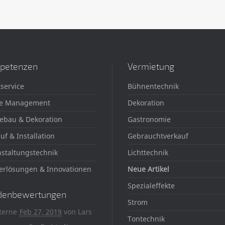
petenzen
Vermietung
service
Bühnentechnik
e Management
Dekoration
ebau & Dekoration
Gastronomie
uf & Installation
Gebrauchtverkauf
staltungstechnik
Lichttechnik
erlösungen & Innovationen
Neue Artikel
Spezialeffekte
denbewertungen
Strom
terne
Feb 27, 2019
von
Lars
Tontechnik