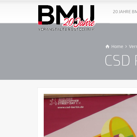
20 JAHRE B
Home
Ver
CSD P