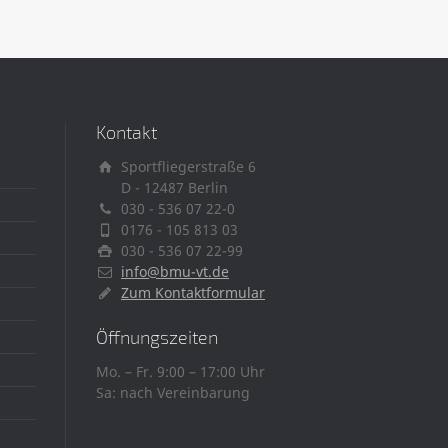
Kontakt
Sportfliegerstraße 6
D - 12487 Berlin
030 - 536 07 22-0
0176 - 105 813 03
030 - 536 07 22-99
info@bmu-vt.de
Zum Kontaktformular
Öffnungszeiten
Mo. – Fr. 9:00 – 17:00 Uhr
Sa: nach Vereinbarung