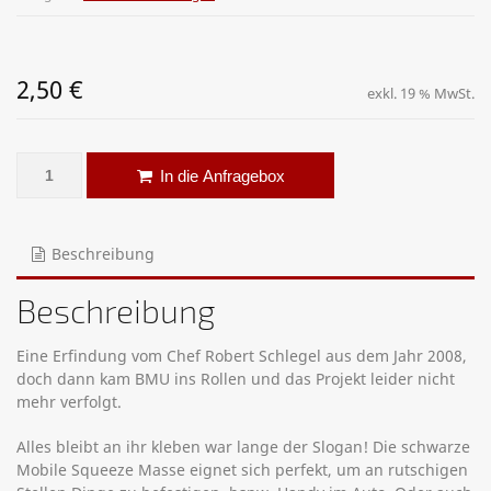
2,50
€
exkl. 19 % MwSt.
Mobile Squeeze - Dein klebriger Begleiter Menge
Alternative:
In die Anfragebox
Beschreibung
Beschreibung
Eine Erfindung vom Chef Robert Schlegel aus dem Jahr 2008,
doch dann kam BMU ins Rollen und das Projekt leider nicht
mehr verfolgt.
Alles bleibt an ihr kleben war lange der Slogan! Die schwarze
Mobile Squeeze Masse eignet sich perfekt, um an rutschigen